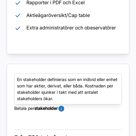
Rapporter i PDF och Excel
Aktieägaröversikt/Cap table
Extra administratörer och obeservatörer
Pro
En stakeholder definieras som en individ eller enhet
som har aktier, derivat, eller båda. Kostnaden per
Avancerad funktionalitet med möjlighet till
stakeholder sjunker i takt med att antalet
skräddarsydda tillägg och anpassningar.
stakeholders ökar.
Betala per
stakeholder