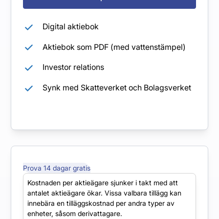
Digital aktiebok
Aktiebok som PDF (med vattenstämpel)
Investor relations
Synk med Skatteverket och Bolagsverket
Prova 14 dagar gratis
Starter
Kostnaden per aktieägare sjunker i takt med att
antalet aktieägare ökar. Vissa valbara tillägg kan
Utökad funktionalitet och insyn av ägardata
innebära en tilläggskostnad per andra typer av
med möjlighet till extra användare.
enheter, såsom derivattagare.