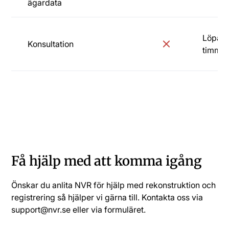
ägardata
Löpand
Konsultation
timma
Onboarding
Få hjälp med att komma igång
Önskar du anlita NVR för hjälp med rekonstruktion och
registrering så hjälper vi gärna till. Kontakta oss via
support@nvr.se eller via formuläret.