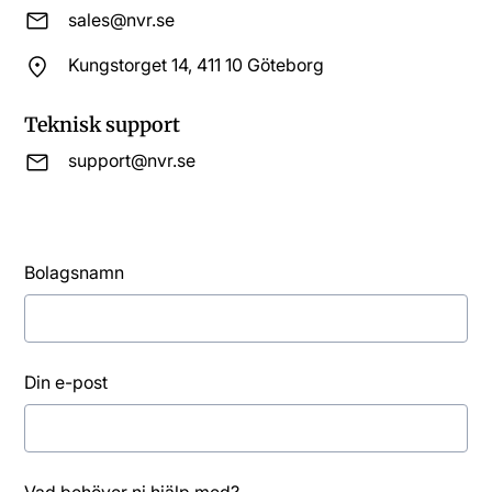
sales@nvr.se
Kungstorget 14, 411 10 Göteborg
Teknisk support
support@nvr.se
Bolagsnamn
Din e-post
Vad behöver ni hjälp med?