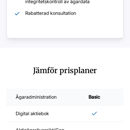
integritetskontroll av ägardata
Rabatterad konsultation
Jämför prisplaner
Ägaradministration
Basic
Sta
Digital aktiebok
Aktieägaröversikt/Cap