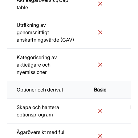
table
Uträkning av
genomsnittligt
anskaffningsvärde (GAV)
Kategorisering av
aktieägare och
nyemissioner
Optioner och derivat
Basic
Sta
Skapa och hantera
Frå
optionsprogram
kr
Ägaröversikt med full