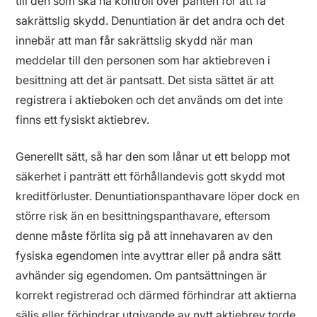
till den som ska ha kontroll över panten för att få
sakrättslig skydd. Denuntiation är det andra och det
innebär att man får sakrättslig skydd när man
meddelar till den personen som har aktiebreven i
besittning att det är pantsatt. Det sista sättet är att
registrera i aktieboken och det används om det inte
finns ett fysiskt aktiebrev.
Generellt sätt, så har den som lånar ut ett belopp mot
säkerhet i panträtt ett förhållandevis gott skydd mot
kreditförluster. Denuntiationspanthavare löper dock en
större risk än en besittningspanthavare, eftersom
denne måste förlita sig på att innehavaren av den
fysiska egendomen inte avyttrar eller på andra sätt
avhänder sig egendomen. Om pantsättningen är
korrekt registrerad och därmed förhindrar att aktierna
säljs eller förhindrar utgivande av nytt aktiebrev torde