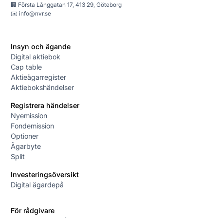
🏢 Första Långgatan 17, 413 29, Göteborg
✉️
info@nvr.se
Insyn och ägande
Digital aktiebok
Cap table
Aktieägarregister
Aktiebokshändelser
Registrera händelser
Nyemission
Fondemission
Optioner
Ägarbyte
Split
Investeringsöversikt
Digital ägardepå
För rådgivare